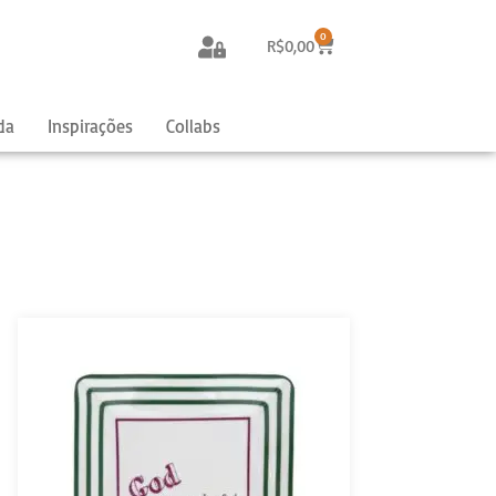
0
R$
0,00
da
Inspirações
Collabs