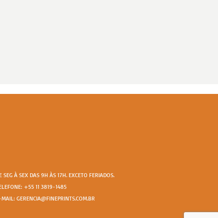
E SEG À SEX DAS 9H ÀS 17H. EXCETO FERIADOS.
ELEFONE: +55 11 3819-1485
-MAIL: GERENCIA@FINEPRINTS.COM.BR