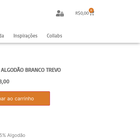
0
R$
0,00
da
Inspirações
Collabs
 ALGODÃO BRANCO TREVO
8,00
nar ao carrinho
5% Algodão