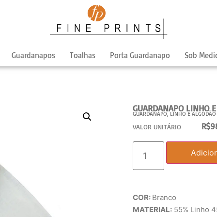
Guardanapos
Toalhas
Porta Guardanapo
Sob Medi
GUARDANAPO LINHO E
GUARDANAPO
,
LINHO E ALGODÃO
R$
9
VALOR UNITÁRIO
Adicio
COR:
Branco
MATERIAL:
55% Linho 4